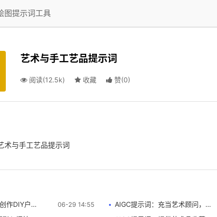
I绘图提示词工具
艺术与手工艺品提示词
阅读(12.5k)
收藏
赞
(
0
)
建议和指导
言 艺术与手工艺品提示词
IY户外座位区指南
AIGC提示词：充当艺术顾问，为您提供有关超现实主义肖像画的建议和指导
06-29 14:55