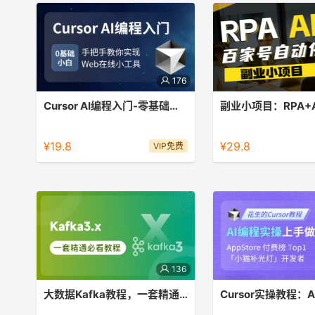
176
Cursor AI编程入门-零基础开发Web在线小工具
零基础做项目，带你认识Cursor的神奇
从0到1手把手教你搭建
RPA+AIGC 实现百家
¥19.8
¥29.8
VIP免费
副业项目
136
大数据Kafka教程，一套精通Kafka的大数据必看教程
本课程采用企业常用稳定版本Kafka
了解Cursor并用AI编