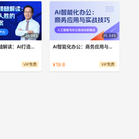
243
345
文心一言精髓解读：AI打造引⼈⼊胜的新媒体⽂案
AI智能化办公：商务应用与实战技巧
讨文心一言新媒体⽂案中
探索如何利用人工智能和自动化工具革
培养学员熟练运⽤关键
新办公方式，提升工作效率和决策质
¥19.8
VIP免费
VIP免费
等技巧，致⼒于打造引人
量，为未来的数字化工作环境做好准
同时关注未来趋势与创新
备。