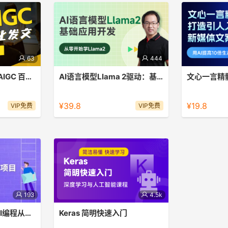
63
444
副业小项目：RPA+AIGC 百家号自动化发文课程
AI语言模型Llama 2驱动：基础应⽤开发
一套由
本课程为您提供了⼀个全⾯的⼊⻔指
本课程深⼊探
号全自动化发文
南，专注于LLAMA 2驱动的应⽤开
的关键作用，
¥39.8
¥19.8
VIP免费
VIP免费
发，从最基本的编程概念到实际项⽬的
词、情感表达
应 ⽤，旨在为您在AI应⽤开发领域奠
入胜的文案，
定坚实的基础，助⼒您成为⼀名多⾯⼿
⽅向。
的应⽤开发专家。
193
4.5k
Cursor实操教程：AI编程从0到1
Keras 简明快速入门
程开发自己的产品
本课程是 Keras 深度学习的简明快速