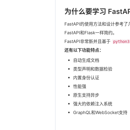
5. 查询参数
为什么要学习 FastAP
FastAPI的使用方法和设计参考
6. 请求体
FastAPI和Flask一样简约。
7. 查询参数和字符串校验
FastAPI非常新并且基于​
python3
还有以下功能特点：
8. 路径参数和数值校验
自动生成文档
9. 请求体 - 多个参数
类型声明和数据检验
内置身份认证
10. 请求体 - 字段
性能强
原生支持异步
11. 请求体 - 嵌套模型
强大的依赖注入系统
12. Cookie 参数
GraphQL和WebSocket支持
13. Header 参数