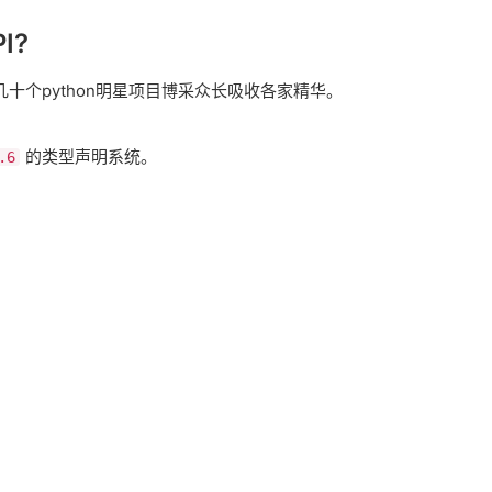
I?
了几十个python明星项目博采众长吸收各家精华。
​的类型声明系统。
.6