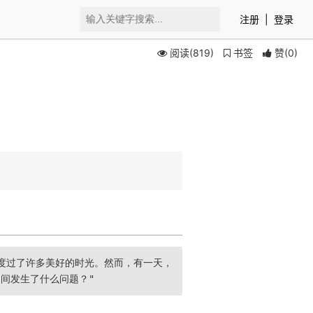
注册
|
登录
阅读(819)
书签
赞
(
0
)
度过了许多美好的时光。然而，有一天，
是充满豪情壮志和对快乐生活的向往。
间发生了什么问题？"