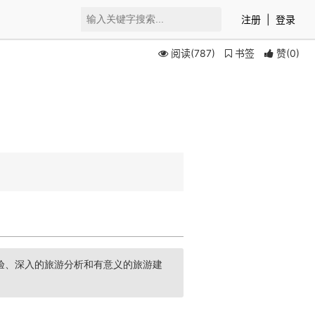
注册
|
登录
阅读(787)
书签
赞
(
0
)
验、深入的旅游分析和有意义的旅游建
括分部工程、分项工程和分项工程子目的划分，以便进行施工安装和管理。