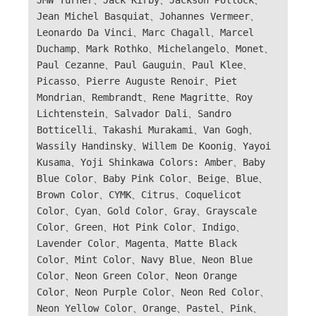
JMW Turner、Jack Kirby、Jackson Pollock、
Jean Michel Basquiat、Johannes Vermeer、
Leonardo Da Vinci、Marc Chagall、Marcel
Duchamp、Mark Rothko、Michelangelo、Monet、
Paul Cezanne、Paul Gauguin、Paul Klee、
Picasso、Pierre Auguste Renoir、Piet
Mondrian、Rembrandt、Rene Magritte、Roy
Lichtenstein、Salvador Dali、Sandro
Botticelli、Takashi Murakami、Van Gogh、
Wassily Handinsky、Willem De Koonig、Yayoi
Kusama、Yoji Shinkawa Colors: Amber、Baby
Blue Color、Baby Pink Color、Beige、Blue、
Brown Color、CYMK、Citrus、Coquelicot
Color、Cyan、Gold Color、Gray、Grayscale
Color、Green、Hot Pink Color、Indigo、
Lavender Color、Magenta、Matte Black
Color、Mint Color、Navy Blue、Neon Blue
Color、Neon Green Color、Neon Orange
Color、Neon Purple Color、Neon Red Color、
Neon Yellow Color、Orange、Pastel、Pink、