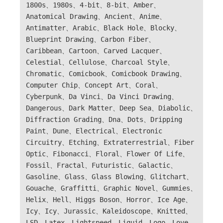
1800s、1980s、4-bit、8-bit、Amber、
Anatomical Drawing、Ancient、Anime、
Antimatter、Arabic、Black Hole、Blocky、
Blueprint Drawing、Carbon Fiber、
Caribbean、Cartoon、Carved Lacquer、
Celestial、Cellulose、Charcoal Style、
Chromatic、Comicbook、Comicbook Drawing、
Computer Chip、Concept Art、Coral、
Cyberpunk、Da Vinci、Da Vinci Drawing、
Dangerous、Dark Matter、Deep Sea、Diabolic、
Diffraction Grading、Dna、Dots、Dripping
Paint、Dune、Electrical、Electronic
Circuitry、Etching、Extraterrestrial、Fiber
Optic、Fibonacci、Floral、Flower Of Life、
Fossil、Fractal、Futuristic、Galactic、
Gasoline、Glass、Glass Blowing、Glitchart、
Gouache、Graffitti、Graphic Novel、Gummies、
Helix、Hell、Higgs Boson、Horror、Ice Age、
Icy、Icy、Jurassic、Kaleidoscope、Knitted、
LSD、Latex、Lightspeed、Liquid、Logo、Love、