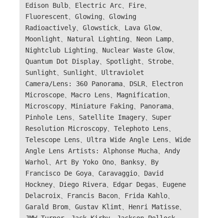
Edison Bulb、Electric Arc、Fire、
Fluorescent、Glowing、Glowing
Radioactively、Glowstick、Lava Glow、
Moonlight、Natural Lighting、Neon Lamp、
Nightclub Lighting、Nuclear Waste Glow、
Quantum Dot Display、Spotlight、Strobe、
Sunlight、Sunlight、Ultraviolet
Camera/Lens: 360 Panorama、DSLR、Electron
Microscope、Macro Lens、Magnification、
Microscopy、Miniature Faking、Panorama、
Pinhole Lens、Satellite Imagery、Super
Resolution Microscopy、Telephoto Lens、
Telescope Lens、Ultra Wide Angle Lens、Wide
Angle Lens Artists: Alphonse Mucha、Andy
Warhol、Art By Yoko Ono、Banksy、By
Francisco De Goya、Caravaggio、David
Hockney、Diego Rivera、Edgar Degas、Eugene
Delacroix、Francis Bacon、Frida Kahlo、
Garald Brom、Gustav Klimt、Henri Matisse、