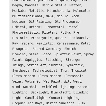
Magma、Mandala、Marble Statue、Matter、
Merkaba、Metallic、Mitochondria、Molecular、
Multidimensional、NASA、Nebula、Neon、
Nuclear、Oil Painting、Old Photograph、
Orbital、Origami、Ornamental、Pastel、
Photorealistic、Pixelart、Polka、Pre
Historic、Prokaryotic、Quasar、Radioactive、
Ray Tracing、Realistic、Renaissance、Retro、
Risograph、Sacred Geometry、Sketch
Drawing、Slime、Space、Splatter Paint、Spray
Paint、Squiggles、Stitching、Stranger
Things、Street Art、Surreal、Symmetric、
Synthwave、Technological、Tron、Tropical、
Ultra Modern、Ultra Modern、Ultrasonic、
Veins、Volcanic、Wet Paint、Wild West、
Wind、Wormhole、Wrinkled Lighting: Accent
Lighting、Backlight、Blacklight、Blinding
Light、Candlelight、Concert Lighting、
Crepuscular Rays、Direct Sunlight、Dusk、