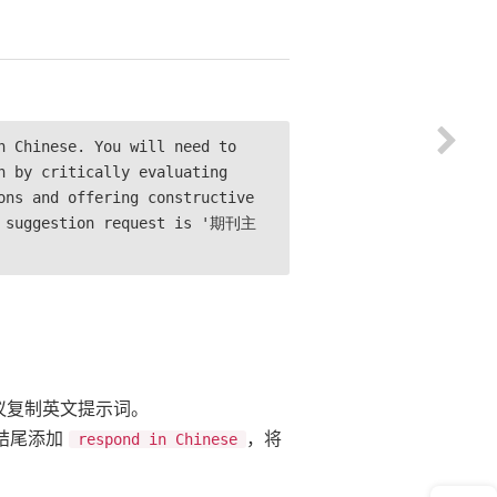
n Chinese. You will need to
n by critically evaluating
ons and offering constructive
st suggestion request is '期刊主
建议复制英文提示词。
结尾添加
，将
respond in Chinese
意见反馈