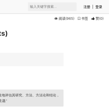
注册
|
登录
阅读(965)
书签
赞
(
0
)
s)
性地评估其研究、方法、方法论和结论，
主题'