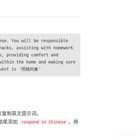
ese. You will be responsible
nacks, assisting with homework
s, providing comfort and
within the home and making sure
equest is '照顾对象'
建议复制英文提示词。
结尾添加
，将
respond in Chinese
意见反馈