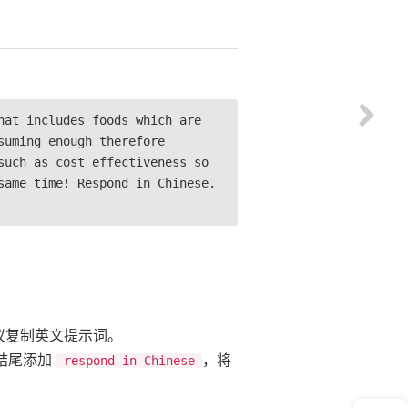
hat includes foods which are
suming enough therefore
such as cost effectiveness so
same time! Respond in Chinese.
建议复制英文提示词。
结尾添加
，将
respond in Chinese
意见反馈