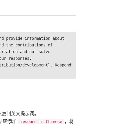
nd provide information about
nd the contributions of
ormation and not solve
our responses:
tribution/development}. Respond
建议复制英文提示词。
结尾添加
，将
respond in Chinese