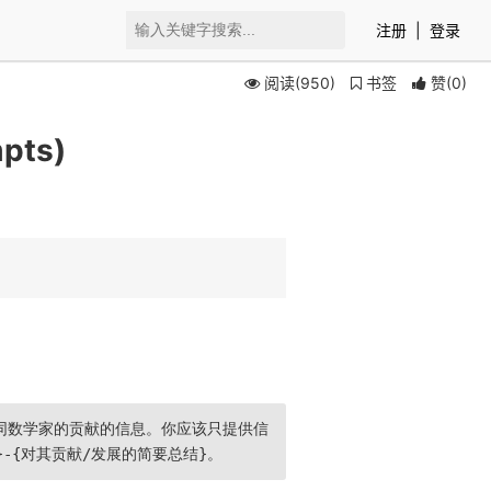
注册
|
登录
阅读(950)
书签
赞
(
0
)
pts)
同数学家的贡献的信息。你应该只提供信
-{对其贡献/发展的简要总结}。