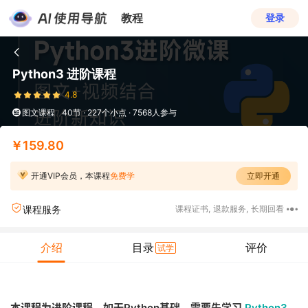
教程
登录
Python3 进阶课程
4.8
图文课程
40节 · 227个小点 · 7568人参与
￥159.80
开通VIP会员，本课程
免费学
立即开通
课程服务
课程证书
,
退款服务
,
长期回看
介绍
目录
评价
试学
本课程为进阶课程，如无Python基础，需要先学习
Python3