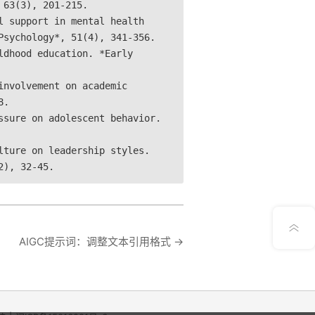
 63(3), 201-215.
l support in mental health
Psychology*, 51(4), 341-356.
ldhood education. *Early
involvement on academic
8.
ssure on adolescent behavior.
lture on leadership styles.
2), 32-45.
意见反馈
AIGC提示词：调整文本引用格式
→