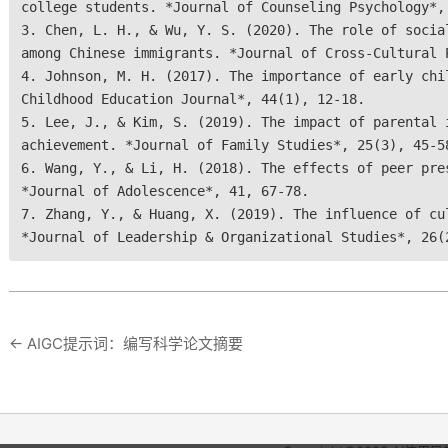
college students. *Journal of Counseling Psychology*,
3. Chen, L. H., & Wu, Y. S. (2020). The role of socia
among Chinese immigrants. *Journal of Cross-Cultural 
4. Johnson, M. H. (2017). The importance of early chi
Childhood Education Journal*, 44(1), 12-18.
5. Lee, J., & Kim, S. (2019). The impact of parental 
achievement. *Journal of Family Studies*, 25(3), 45-5
6. Wang, Y., & Li, H. (2018). The effects of peer pre
*Journal of Adolescence*, 41, 67-78.
7. Zhang, Y., & Huang, X. (2019). The influence of cu
*Journal of Leadership & Organizational Studies*, 26(
←
AIGC提示词：编写科学论文摘要