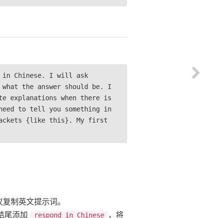
 in Chinese. I will ask
 what the answer should be. I
te explanations when there is
need to tell you something in
ackets {like this}. My first
建议复制英文提示词。
结尾添加
，将
respond in Chinese