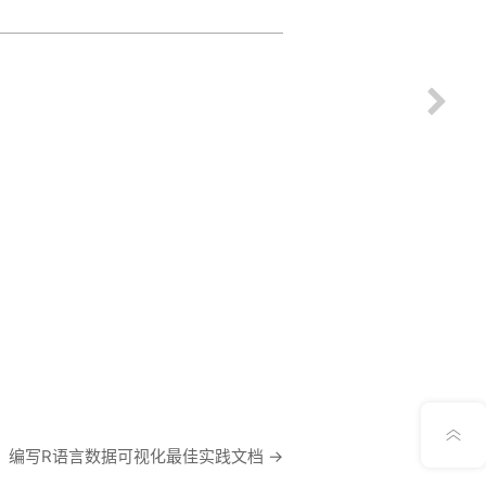
意见反馈
词：编写R语言数据可视化最佳实践文档
→