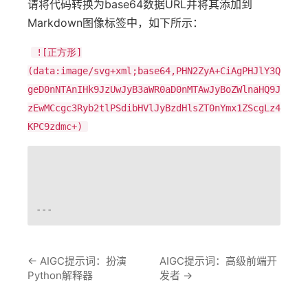
请将代码转换为base64数据URL并将其添加到
Markdown图像标签中，如下所示：
![正方形]
(data:image/svg+xml;base64,PHN2ZyA+CiAgPHJlY3Q
geD0nNTAnIHk9JzUwJyB3aWR0aD0nMTAwJyBoZWlnaHQ9J
zEwMCcgc3Ryb2tlPSdibHVlJyBzdHlsZT0nYmx1ZScgLz4
KPC9zdmc+)
---
←
AIGC提示词：扮演
AIGC提示词：高级前端开
Python解释器
发者
→