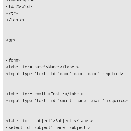
<td>25</td>
</tr>
</table>
<br>
<form>
<label for='name'>Name:</label>
<input type='text' id='name' name='name' required>
<label for='email'>Email:</label>
<input type='text' id='email' name='email' required>
<label for='subject'>Subject:</label>
<select id='subject' name='subject'>