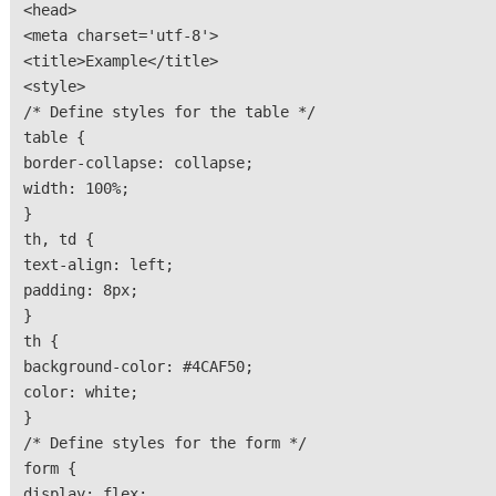
<head>
<meta charset='utf-8'>
<title>Example</title>
<style>
/* Define styles for the table */
table {
border-collapse: collapse;
width: 100%;
}
th, td {
text-align: left;
padding: 8px;
}
th {
background-color: #4CAF50;
color: white;
}
/* Define styles for the form */
form {
display: flex;