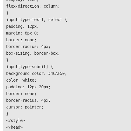
flex-direction: column;
}
input[type=text], select {
padding: 12px;
margin: 8px 0;
border: none;
border-radius: 4px;
box-sizing: border-box;
}
input[type=submit] {
background-color: #4CAF50;
color: white;
padding: 12px 20px;
border: none;
border-radius: 4px;
cursor: pointer;
}
</style>
</head>