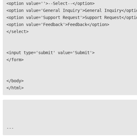
<option value=''>--Select--</option>
<option value='General Inquiry'>General Inquiry</opti
<option value='Support Request'>Support Request</opti
<option value='Feedback'>Feedback</option>
</select>
<input type='submit' value='Submit'>
</form>
</body>
</html>
---