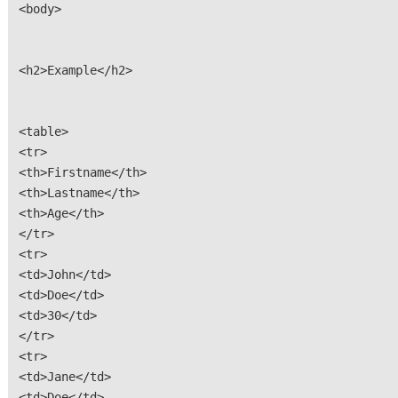
<body>
<h2>Example</h2>
<table>
<tr>
<th>Firstname</th>
<th>Lastname</th>
<th>Age</th>
</tr>
<tr>
<td>John</td>
<td>Doe</td>
<td>30</td>
</tr>
<tr>
<td>Jane</td>
<td>Doe</td>