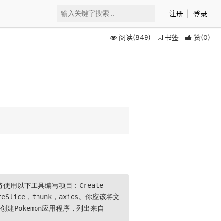
注册
|
登录
阅读(849)
书签
赞
(
0
)
用以下工具编写项目：Create
eateSlice，thunk，axios。你应该将文
创建Pokemon应用程序，列出来自