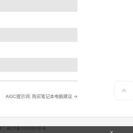
意见反馈
AIGC提示词: 购买笔记本电脑建议
→
航
|
闽ICP备15016281号-6
X