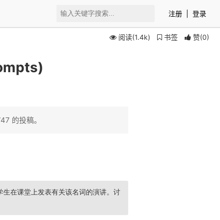
注册
|
登录
阅读(1.4k)
书签
赞
(
0
)
mpts)
47 的投稿。
学生在课堂上发表有关该名词的演讲。讨