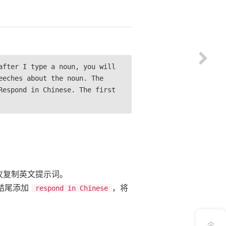
after I type a noun, you will
eeches about the noun. The
Respond in Chinese. The first
建议复制英文提示词。
结尾添加
，将
respond in Chinese
意见反馈