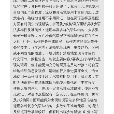
现、强调以及阐述连贯与衔接：将信息与观点进行有逻
辑的排序，各种衔接手段运用得当，充分且合理地使用
分段词汇丰富程度：流畅和灵活地使用丰富的词汇，达
意准确，熟练地使用不常用词汇，但在词语选择及搭配
方面有时偶尔出现错误，拼写及/或构词方面错误极少语
法多样性及准确性：运用丰富多样的语法结构，大多数
句子准确无误，只在极偶然情况下出现错误或存在不当
之处 7 分：写作任务完成情况：写作内容涵盖写作任
务的要求，（学术类）清晰地呈现关于主要趋势、区别
或不同阶段的概述，（培训类）清晰地呈现写作目的，
行文语气一致且恰当，能就主要内容/要点进行清晰的呈
现与强调，但未能更为充分地展开连贯与衔接：符合逻
辑地组织信息及观点，清晰的行文推进贯穿全文，恰当
地使用一系列衔接手段，尽管有时使用不足或过多，有
时无法保持一贯清晰或恰当地使用指代词汇丰富程度：
使用足够的词汇，体现一定灵活性及准确性，使用不常
见词汇，对语体及搭配有一定认识，在选择用词、拼写
及/或构词方面可能偶尔出现错误语法多样性及准确性：
运用各种复杂的语法结构，多数句子准确无误，对语法
及标点符号掌握较好，但有时出现少许错误 6 分：写