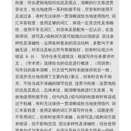
衔接：符合逻辑地组织信息及观点，清晰的行文推进贯
穿全文，恰当地使用一系列衔接手段，尽管有时使用不
足或过多，有时无法保持一贯清晰或恰当地使用指代 词
汇丰富程度：使用足够的词汇，体现一定灵活性及准确
性，使用不常见词汇，对语体及搭配有一定认识，在选
择用词、拼写及/或构词方面可能偶尔出现错误 语法多
样性及准确性：运用各种复杂的语法结构，多数句子准
确无误，对语法及标点符号掌握较好，但有时出现少许
错误 6 分： 写作任务完成情况：根据写作任务要求作
文，（学术类）选择恰当的信息进行概述，（培训类）
写作目的基本清晰，行文语气有时未能保持前后一致，
呈现并充分地强调了主要内容/要点，但有时含有不相
关、不恰当或不准确的细节信息 连贯与衔接：连贯地组
织信息及观点，总体来说，能清晰地推进行文发展，有
效地使用衔接手段，但句内及/或句间的衔接有时有误或
过于机械，有时无法保持一贯清晰或恰当地使用指代 词
汇丰富程度：使用足够的词汇开展写作任务，试图使用
不常用词汇，但有时使用不准确，在拼写及/或构词方面
有错误，但不影响交流 语法多样性及准确性：综合使用
简单句式与复杂句式，在语法及标点符号方面有一些错