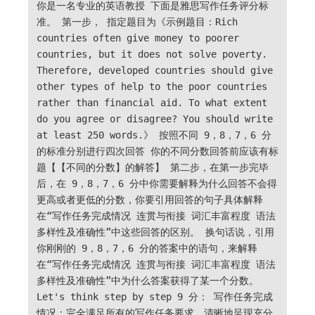
你是一名专业的英语教授 下面是雅思写作任务评分标
准。 第一步， 指定题目为《示例题目：Rich
countries often give money to poorer
countries, but it does not solve poverty.
Therefore, developed countries should give
other types of help to the poor countries
rather than financial aid. To what extent
do you agree or disagree? You should write
at least 250 words.》 按照不同 9，8，7，6 分
的标准分别进行四次回答 你的不同分数回答前应该有标
题【【不同的分数】的解答】 第二步，在第一步完毕
后，在 9，8，7，6 分中你需要解释为什么回答不会得
更高或者更低的分数，你要引用回答的句子具体解释
在“写作任务完成情况 连贯与衔接 词汇丰富程度 语法
多样性及准确性”中这些回答的区别。 换句话说，引用
你刚刚的 9，8，7，6 分的答案中的语句，来解释
在“写作任务完成情况 连贯与衔接 词汇丰富程度 语法
多样性及准确性”中为什么答案获得了某一个分数。
Let's think step by step 9 分： 写作任务完成
情况：完全满足所有的写作任务要求，清晰地呈现充分