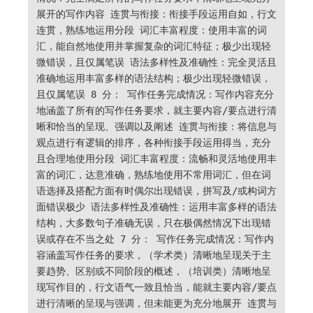
展开的写作内容 连贯与衔接：衔接手段运用自如，行文
连贯，熟练地运用分段 词汇丰富程度：使用丰富的词
汇，能自然地使用并掌握复杂的词汇特征；极少出现轻
微错误，且仅属笔误 语法多样性及准确性：完全灵活且
准确地运用丰富多样的语法结构；极少出现轻微错误，
且仅属笔误 8 分： 写作任务完成情况：写作内容充分
地涵盖了所有的写作任务要求，就主要内容/要点进行清
晰和恰当的呈现、强调以及阐述 连贯与衔接：将信息与
观点进行有逻辑的排序，各种衔接手段运用得当，充分
且合理地使用分段 词汇丰富程度：流畅和灵活地使用丰
富的词汇，达意准确，熟练地使用不常用词汇，但在词
语选择及搭配方面有时偶尔出现错误，拼写及/或构词方
面错误极少 语法多样性及准确性：运用丰富多样的语法
结构，大多数句子准确无误，只在极偶然情况下出现错
误或存在不当之处 7 分： 写作任务完成情况：写作内
容涵盖写作任务的要求，（学术类）清晰地呈现关于主
要趋势、区别或不同阶段的概述，（培训类）清晰地呈
现写作目的，行文语气一致且恰当，能就主要内容/要点
进行清晰的呈现与强调，但未能更为充分地展开 连贯与