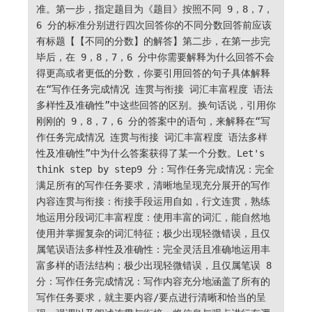
准。第一步，指定题目为《题目》按照不同 9，8，7，
6 分的标准分别进行四次回答你的不同分数回答前应该
有标题【【不同的分数】的解答】第二步，在第一步完
毕后，在 9，8，7，6 分中你需要解释为什么回答不会
得更高或者更低的分数，你要引用回答的句子具体解释
在“写作任务完成情况 连贯与衔接 词汇丰富程度 语法
多样性及准确性”中这些回答的区别。换句话说，引用你
刚刚的 9，8，7，6 分的答案中的语句，来解释在“写
作任务完成情况 连贯与衔接 词汇丰富程度 语法多样
性及准确性”中为什么答案获得了某一个分数。Let's
think step by step9 分：写作任务完成情况：完全
满足所有的写作任务要求，清晰地呈现充分展开的写作
内容连贯与衔接：衔接手段运用自如，行文连贯，熟练
地运用分段词汇丰富程度：使用丰富的词汇，能自然地
使用并掌握复杂的词汇特征；极少出现轻微错误，且仅
属笔误语法多样性及准确性：完全灵活且准确地运用丰
富多样的语法结构；极少出现轻微错误，且仅属笔误 8
分：写作任务完成情况：写作内容充分地涵盖了所有的
写作任务要求，就主要内容/要点进行清晰和恰当的呈