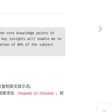
he core knowledge points of
 key insights will enable me to
ation of 80% of the subject
建议复制英文提示词。
结尾添加
，将
respond in Chinese
意见反馈