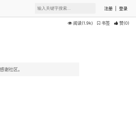
注册
|
登录
阅读(1.9k)
书签
赞
(
0
)
，感谢社区。