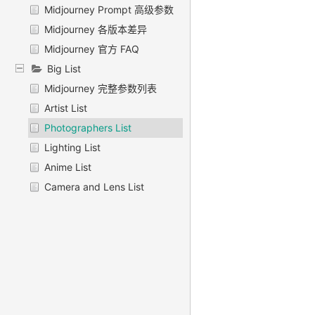
Midjourney Prompt 高级参数
Midjourney 各版本差异
Midjourney 官方 FAQ
Big List
Midjourney 完整参数列表
Artist List
Photographers List
Lighting List
Anime List
Camera and Lens List