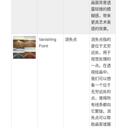
画面背景透
露轻微的模
糊感，带来
更具艺术美
感的效果。
Vanishing
消失点
消失点指的
Point
是位于无穷
远处，用于
视觉处理的
一点。在透
视绘画中，
我们可以想
象一个位于
无穷远处的
点，使得所
有线条都向
它聚拢。消
失点可以帮
助画家或摄