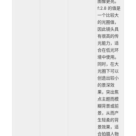
图像更亮。
f:2.8 的值是
一个比较大
的光圈值，
因此镜头具
有很高的传
光能力，适
合在低光环
境中使用。
同时，在大
光圈下可以
创造出较小
的景深效
果，突出焦
点主题而模
糊背景或前
景，从而产
生轻柔的背
景效果，适
合拍摄人物