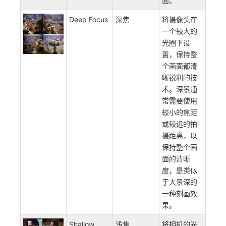
面。
Deep Focus
深焦
将摄像头在
一个较大的
光圈下设
置，保持整
个画面都清
晰锐利的技
术。深景通
常需要使用
较小的焦距
或较远的拍
摄距离，以
保持整个画
面的清晰
度，是类似
于大景深的
一种刻画效
果。
Shallow
浅焦
将相机的光