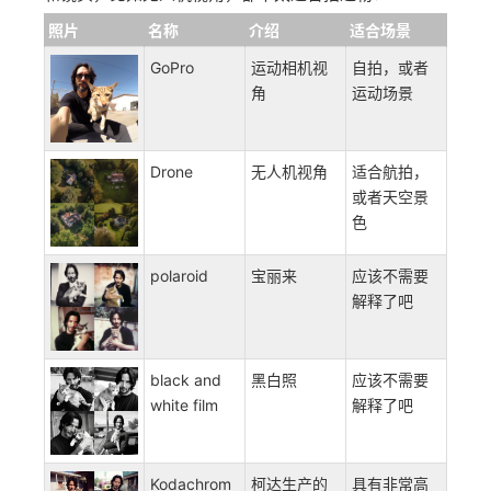
照片
名称
介绍
适合场景
GoPro
运动相机视
自拍，或者
角
运动场景
Drone
无人机视角
适合航拍，
或者天空景
色
polaroid
宝丽来
应该不需要
解释了吧
black and
黑白照
应该不需要
white film
解释了吧
Kodachrom
柯达生产的
具有非常高