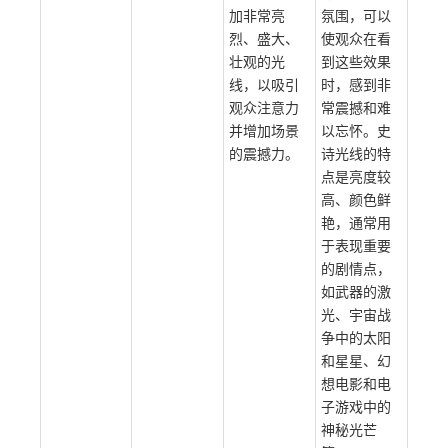
是一种创建
常用于影视
极富戏剧
制作、游戏
性、威严感
开发、演出
和视觉效果
等领域中，
的照明技
以营造出一
术，它可以
种崇高、壮
在场景中添
丽、宏伟的
加非常亮
氛围，可以
烈、盛大、
使观众在看
壮观的光
到这些效果
线，以吸引
时，感到非
观众注意力
常震撼和难
并增加场景
以忘怀。史
的震撼力。
诗光线的特
点是亮度较
高、颜色鲜
艳，通常用
于表现重要
的剧情点，