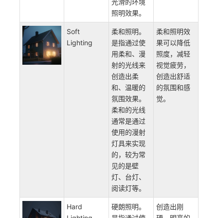
通常安装在
时提高房间
墙壁或吊顶
的美感和时
壁橱之间的
尚度。
壁角（即“壁
橱”)中，从而
营造出舒
适、柔和、
光滑的环境
照明效果。
Soft
柔和照明。
柔和照明效
Lighting
是指通过使
果可以降低
用柔和、漫
照度，减轻
射的光线来
视觉疲劳，
创造出柔
创造出舒适
和、温暖的
的氛围和感
氛围效果。
觉。
柔和的光线
通常是通过
使用的漫射