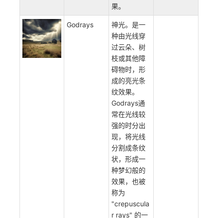
和温度不同
的气氛，会
出现一种光
线折射、散
射的效果，
从而形成闪
烁光束效
果。
Godrays
神光。是一
种由光线穿
过云朵、树
枝或其他障
碍物时，形
成的亮光条
纹效果。
Godrays通
常在光线较
强的时分出
现，将光线