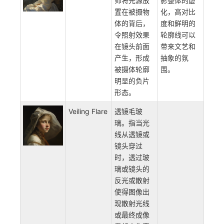
侧用阴影覆
盖，人物的
另一侧则被
亮光照亮。
Contre-Jour
逆光照明。
于光源位置
指的是摄影
造成的暗摄
师将光源放
影整体的虚
置在被摄物
化，高对比
体的背后，
度和鲜明的
令照射效果
轮廓线可以
在镜头前面
带来文艺和
产生，形成
抽象的氛
被摄体轮廓
围。
明显的负片
形态。
Veiling Flare
透镜毛玻
璃。指当光
线从透镜或