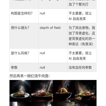
photography
主体是什么？
steak, medium
牛排，五分熟，带
rare, steaming,
蒸汽，仅有一点配
light garnishes,
菜，放在一个碟子
sitting on plate
上
环境是怎样的？
epic lighting
为了突出食物，我
加了个聚光灯
构图是怎样的？
null
不太重要，就让
AI 自由发挥
用什么镜头？
depth of field
为了突出食物，我
加了背景虚化，这
是背景虚化的另一
种表达（有景深）
是什么风格？
null
不太重要，就让
AI 自由发挥
参数
null
没有加任何参数