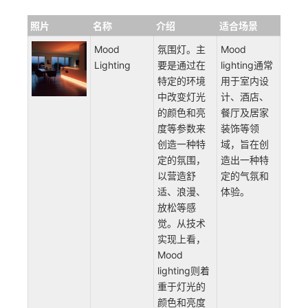
光等。它们能够产生温暖、浪漫、神秘等场景和气
氛，以探索和表达艺术的想象力和创造力。
基于这些灯进行排列组合，你会得到不同使用场景的灯
光。灯光的细节种类，可以去我归纳的 Lighting List 里
查看，我这里主要分享一些常用和易用的场景灯光：
照片
名称
介绍
适合场景
Mood
氛围灯。主
Mood
Lighting
要是通过在
lighting通常
特定的环境
用于室内设
中改变灯光
计、酒店、
的颜色和亮
餐厅及居家
度等参数来
装饰等领
创造一种特
域，旨在创
定的氛围，
造出一种特
以营造舒
定的气氛和
适、浪漫、
体验。