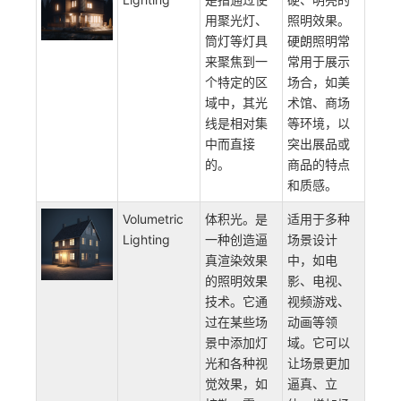
灯具来实现
的，较为常
见的是壁
灯、台灯、
阅读灯等。
Hard
硬朗照明。
创造出刚
Lighting
是指通过使
硬、明亮的
用聚光灯、
照明效果。
筒灯等灯具
硬朗照明常
来聚焦到一
常用于展示
个特定的区
场合，如美
域中，其光
术馆、商场
线是相对集
等环境，以
中而直接
突出展品或
的。
商品的特点
和质感。
Volumetric
体积光。是
适用于多种
Lighting
一种创造逼
场景设计