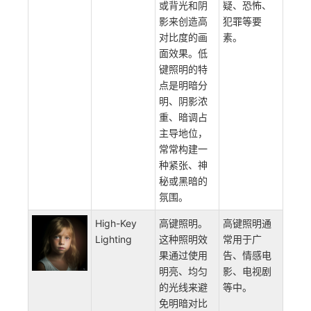
Low-Key
低键照明。
低键照明广
Lighting
指的是一种
泛应用于电
特殊的照明
影、电视、
效果，该效
摄影等领域
果通常通过
中，常常用
强烈的侧光
来表现悬
或背光和阴
疑、恐怖、
影来创造高
犯罪等要
对比度的画
素。
面效果。低
键照明的特
点是明暗分
明、阴影浓
重、暗调占
主导地位，
常常构建一
种紧张、神
秘或黑暗的
氛围。