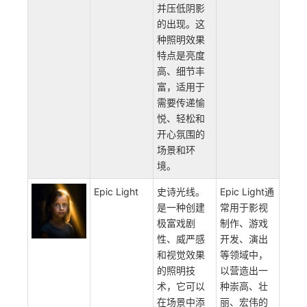
High-Key
高键照明。
高键照明通
Lighting
这种照明效
常用于广
果通过使用
告、情感电
明亮、均匀
影、电视剧
的光线来避
等中。
免明暗对比
并压低阴影
的出现。这
种照明效果
特点是亮度
高、细节丰
富，适用于
需要传递愉
悦、轻松和
开心氛围的
场景和环
境。
Epic Light
史诗光线。
Epic Light通