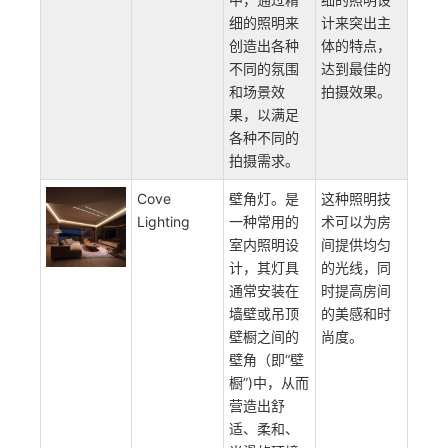
等领域的照
摄影、人像
明设计。它
摄影、广告
将光源和灯
拍摄、电影
具放置在一
和电视制作
个专用的摄
等领域，目
影工作室
的是通过精
中，通过精
细的照明设
细的照明来
计来突出主
创造出各种
体的特点，
不同的氛围
达到最佳的
和场景效
拍摄效果。
果，以满足
各种不同的
拍摄需求。
Cove
壁角灯。是
这种照明技
Lighting
一种常用的
术可以为房
室内照明设
间提供均匀
计，其灯具
的光线，同