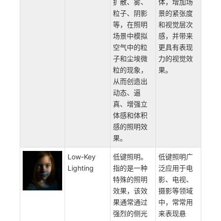
真渲染效果
中，如电
的照明效果
影、电视、
技术。它通
视频游戏、
过在某些场
动画等领
景中添加灯
域。它可以
光和各种视
让场景更加
觉效果，如
逼真、立
扩散、雾、
体，增加场
粒子、阴影
景的紧张度
等，在照明
和视觉层次
场景中模拟
感，并带来
空气中的粒
更具有表现
子和尘埃微
力的视觉效
粒的现象，
果。
从而创造出
动态、逼
真、增强立
体感和体积
感的照明效
果。