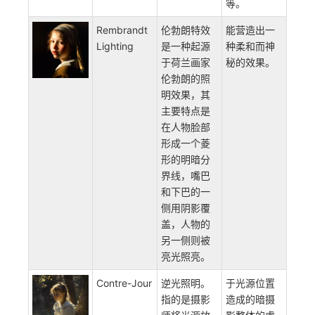
如武器的激
光、宇宙战
争中的太阳
和星星、幻
想电影和电
子游戏中的
神秘光芒
等。
Rembrandt
伦勃朗特效
能营造出一
Lighting
是一种起源
种柔和而神
于荷兰画家
秘的效果。
伦勃朗的照
明效果，其
主要特点是
在人物脸部
形成一个菱
形的明暗分
界线，嘴巴
和下巴的一