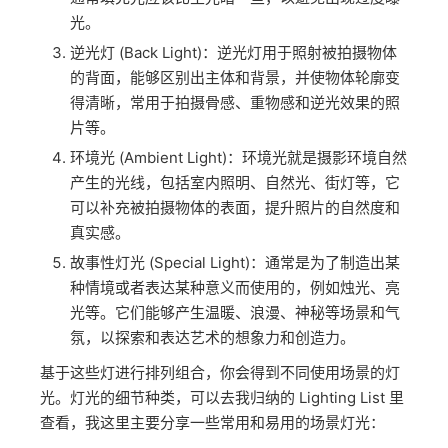
主灯 (Key Light)：主灯是最基本的摄影灯光之一，
通常放置在被拍摄物体的正前方或正侧方，用于照
明主体，决定拍摄物体的主要明暗度。主灯通常是
亮度最高的灯光。
填光灯 (Fill Light)：填光灯用于弥补主灯照射的阴
影部分，调整阴影的深浅程度，使照片明亮一些。
通常填充光应该比主光暗一些，以避免出现过度曝
光。
逆光灯 (Back Light)：逆光灯用于照射被拍摄物体
的背面，能够区别出主体和背景，并使物体轮廓变
得清晰，常用于拍摄骨感、重物感和逆光效果的照
片等。
环境光 (Ambient Light)：环境光就是摄影环境自然
产生的光线，包括室内照明、自然光、街灯等，它
可以补充被拍摄物体的表面，提升照片的自然度和
真实感。
故事性灯光 (Special Light)：通常是为了制造出某
种情境或者表达某种意义而使用的，例如烛光、亮